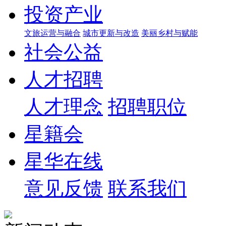
投资产业
文旅运营与融合
城市更新与改造
美丽乡村与赋能
社会公益
人才招聘
人才理念
招聘职位
星籍会
星华在线
意见反馈
联系我们