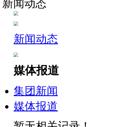
新闻动态
新闻动态
媒体报道
集团新闻
媒体报道
暂无相关记录！