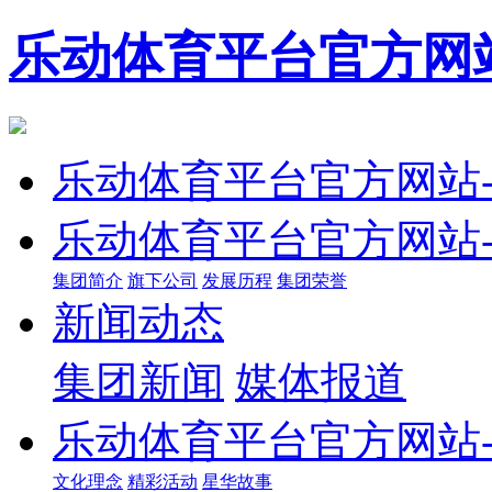
乐动体育平台官方网
乐动体育平台官方网站
乐动体育平台官方网站
集团简介
旗下公司
发展历程
集团荣誉
新闻动态
集团新闻
媒体报道
乐动体育平台官方网站
文化理念
精彩活动
星华故事