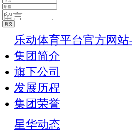
乐动体育平台官方网站
集团简介
旗下公司
发展历程
集团荣誉
星华动态