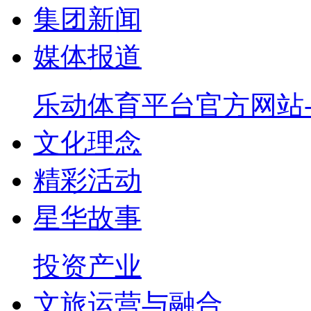
集团新闻
媒体报道
乐动体育平台官方网站
文化理念
精彩活动
星华故事
投资产业
文旅运营与融合