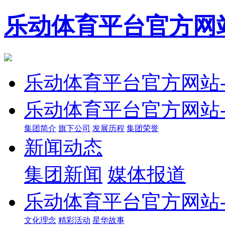
乐动体育平台官方网
乐动体育平台官方网站
乐动体育平台官方网站
集团简介
旗下公司
发展历程
集团荣誉
新闻动态
集团新闻
媒体报道
乐动体育平台官方网站
文化理念
精彩活动
星华故事