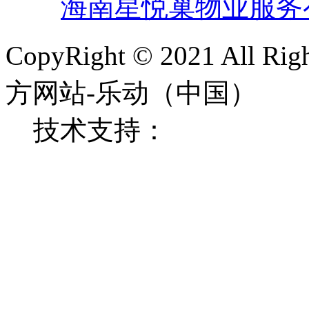
海南星悦巢物业服务
CopyRight © 2021 All
方网站-乐动（中国）
技术支持：